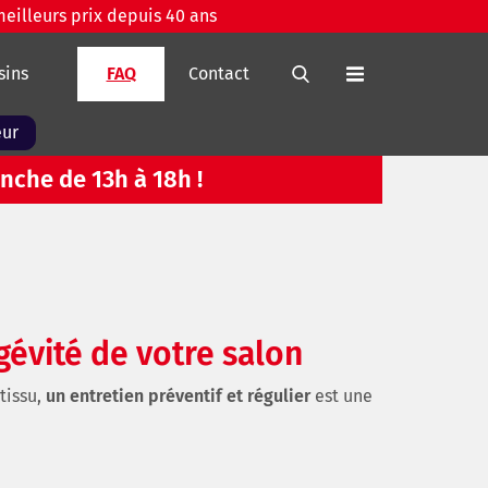
meilleurs prix depuis 40 ans
sins
FAQ
Contact
eur
nche de 13h à 18h !
gévité de votre salon
tissu,
un entretien préventif et régulier
est une