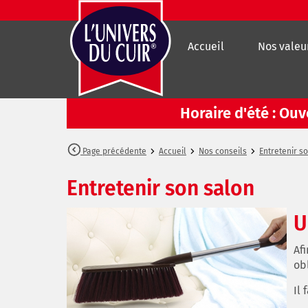
Accueil
Nos valeu
Horaire d'été : Ou
Page précédente
Accueil
Nos conseils
Entretenir s
Entretenir son salon
U
Afi
obl
Il