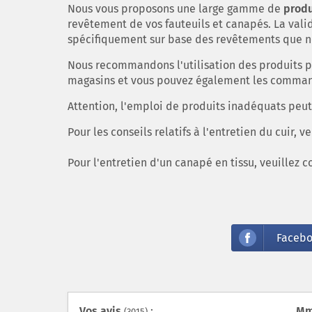
Nous vous proposons une large gamme de
produ
revêtement de vos fauteuils et canapés. La validi
spécifiquement sur base des revêtements que no
Nous recommandons l'utilisation des produits 
magasins et vous pouvez également les commande
Attention, l'emploi de produits inadéquats peu
Pour les conseils relatifs à l'entretien du cuir, v
Pour l'entretien d'un canapé en tissu, veuillez c
Faceb
Vos avis
:
Mm
Mm
Mr
Mr
Mm
Mr
Mm
Mm
Mr 
Mr
(3015)