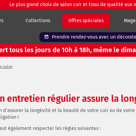
Le plus grand choix de salon cuir et tissu de qualité aux 
rs
Collections
Offres spéciales
Maga
Prendre
rendez-vous
avec un décorat
vert tous les jours de 10h à 18h, même le dima
on salon
n entretien régulier assure la lon
n d'assurer la longévité et la beauté de votre cuir ou de votre 
igation !
 faut également respecter les règles suivantes :