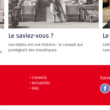
Le saviez-vous ?
Le
Les objets ont une histoire : le canapé qui
Cett
protégeait des moustiques
cana
24
•
Conseils
Suiv
•
Actualités
•
FAQ