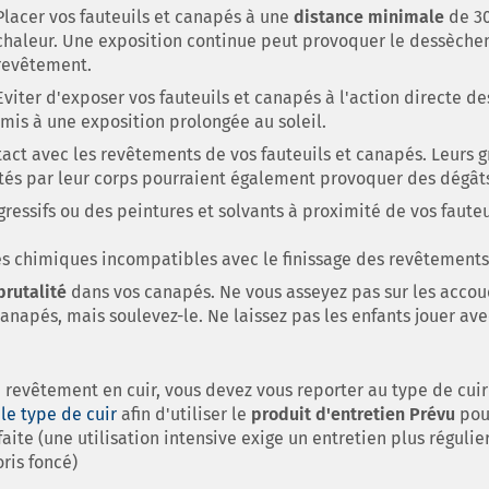
Placer vos fauteuils et canapés à une
distance minimale
de 3
chaleur. Une exposition continue peut provoquer le dessèche
revêtement.
Eviter d'exposer vos fauteuils et canapés à l'action directe d
mis à une exposition prolongée au soleil.
tact avec les revêtements de vos fauteuils et canapés. Leurs g
étés par leur corps pourraient également provoquer des dégât
ressifs ou des peintures et solvants à proximité de vos fauteu
s chimiques incompatibles avec le finissage des revêtements
brutalité
dans vos canapés. Ne vous asseyez pas sur les accoud
napés, mais soulevez-le. Ne laissez pas les enfants jouer avec
 revêtement en cuir, vous devez vous reporter au type de cuir u
 le type de cuir
afin d'utiliser le
produit d'entretien Prévu
pour
faite (une utilisation intensive exige un entretien plus régulie
ris foncé)