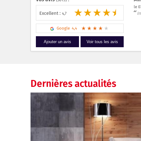
le 
Excellent :
In
4,7
Google 4,4
Ajouter un avis
Voir tous les avis
Dernières actualités