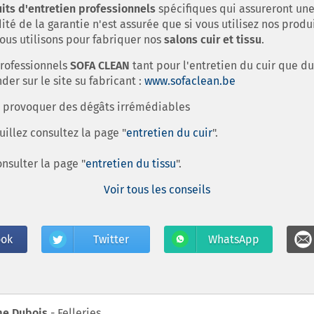
its d'entretien professionnels
spécifiques qui assureront un
té de la garantie n'est assurée que si vous utilisez nos produ
us utilisons pour fabriquer nos
salons cuir et tissu
.
professionnels
SOFA CLEAN
tant pour l'entretien du cuir que d
r sur le site su fabricant :
www.sofaclean.be
t provoquer des dégâts irrémédiables
euillez consultez la page "
entretien du cuir
".
onsulter la page "
entretien du tissu
".
Voir tous les conseils
ook
Twitter
WhatsApp
e Dubois
e ALILI
 Amphiarus
 Roussel
e Mr.et Mme. Francis-Detruf
 Coenart
e Evrard christian
e Contignac Eric
Hitelet
 Georges
- Felleries