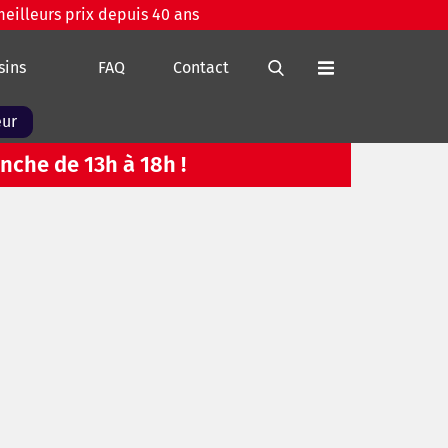
meilleurs prix depuis 40 ans
sins
FAQ
Contact
eur
nche de 13h à 18h !