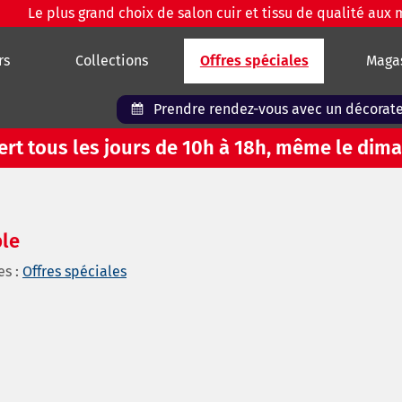
Le plus grand choix de salon cuir et tissu de qualité aux 
rs
Collections
Offres spéciales
Maga
Prendre
rendez-vous
avec un décorat
vert tous les jours de 10h à 18h, même le dima
ble
es :
Offres spéciales