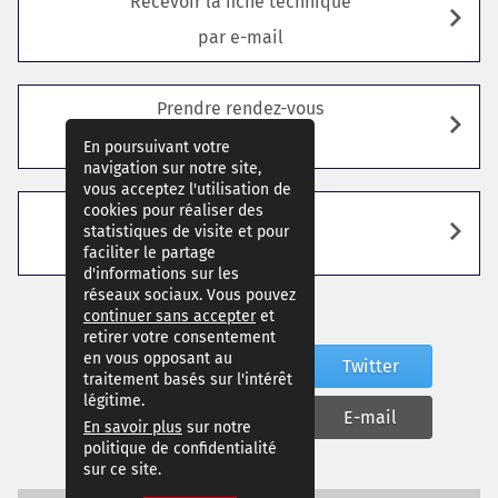
Recevoir la fiche technique
par e-mail
Prendre rendez-vous
avec un conseiller
En poursuivant votre
navigation sur notre site,
vous acceptez l'utilisation de
cookies pour réaliser des
Poser
statistiques de visite et pour
une question
faciliter le partage
d'informations sur les
réseaux sociaux. Vous pouvez
continuer sans accepter
et
retirer votre consentement
en vous opposant au
Facebook
Twitter
traitement basés sur l'intérêt
légitime.
WhatsApp
E-mail
En savoir plus
sur notre
politique de confidentialité
sur ce site.