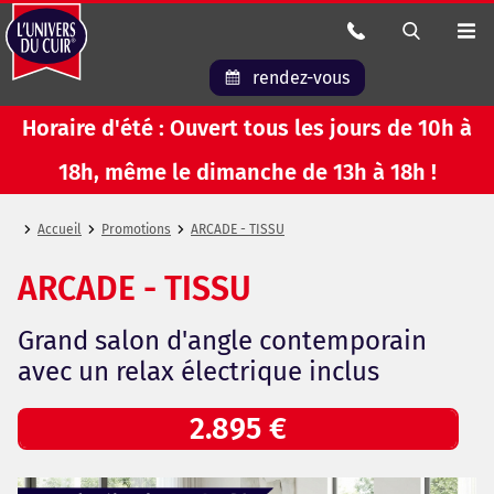
rendez-vous
Horaire d'été : Ouvert tous les jours de 10h à
18h, même le dimanche de 13h à 18h !
Accueil
Promotions
ARCADE - TISSU
ARCADE - TISSU
Grand salon d'angle contemporain
avec un relax électrique inclus
2.895 €