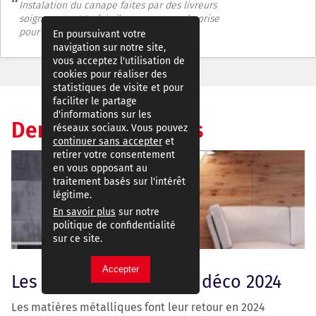
Instalation du canape faites par des livreurs
soigneux, tout te fois il nous manque la prise
pour notre telephone.
En poursuivant votre
navigation sur notre site,
vous acceptez l'utilisation de
cookies pour réaliser des
statistiques de visite et pour
faciliter le partage
d'informations sur les
Dernières actualités
réseaux sociaux. Vous pouvez
continuer sans accepter
et
retirer votre consentement
en vous opposant au
traitement basés sur l'intérêt
légitime.
En savoir plus
sur notre
politique de confidentialité
sur ce site.
Accepter
Les grandes tendances déco 2024
Les matières métalliques font leur retour en 2024