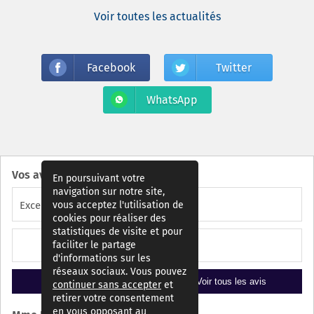
Voir toutes les actualités
Facebook
Twitter
WhatsApp
Vos avis
:
(3015)
En poursuivant votre
navigation sur notre site,
vous acceptez l'utilisation de
Excellent :
4,7
cookies pour réaliser des
statistiques de visite et pour
Google 4,4
faciliter le partage
d'informations sur les
réseaux sociaux. Vous pouvez
Ajouter un avis
Voir tous les avis
continuer sans accepter
et
retirer votre consentement
en vous opposant au