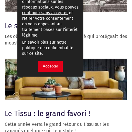
d'informations sur les
réseaux sociaux. Vous pouvez
continuer sans accepter
et
retirer votre consentement
en vous opposant au
Le saviez-vous ?
traitement basés sur l'intérêt
légitime.
Les objets ont une histoire : le canapé qui protégeait des
En savoir plus
sur notre
moustiques
politique de confidentialité
sur ce site.
Accepter
Le Tissu : le grand favori !
Cette année verra le grand retour du tissu sur les
canapés quel que soit leur style !