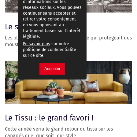
d'informations sur les
réseaux sociaux. Vous pouvez
continuer sans accepter
et
retirer votre consentement
en vous opposant au
Le saviez-vous ?
traitement basés sur l'intérêt
légitime.
Les objets ont une histoire : le canapé qui protégeait des
En savoir plus
sur notre
moustiques
politique de confidentialité
sur ce site.
Accepter
Le Tissu : le grand favori !
Cette année verra le grand retour du tissu sur les
canapés quel que soit leur style !