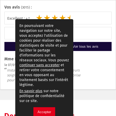
Vos avis
:
(3015)
Excellent :
4,7
En poursuivant votre
navigation sur notre site,
Google 4,4
vous acceptez l'utilisation de
cookies pour réaliser des
statistiques de visite et pour
Ajouter un avis
Voir tous les avis
faciliter le partage
d'informations sur les
Mme Dubois
Mme ALILI
Mr Amphiarus
Mr Roussel
Mme Mr.et Mme. Francis-Detruf
Mr Coenart
Mme Evrard christian
Mme Contignac Eric
Mr Hitelet
Mr Georges
- Felleries
réseaux sociaux. Vous pouvez
continuer sans accepter
et
le 07/01/2026
retirer votre consentement
Instalation du canape faites par des livreurs
en vous opposant au
soigneux, tout te fois il nous manque la prise
traitement basés sur l'intérêt
pour notre telephone.
légitime.
En savoir plus
sur notre
politique de confidentialité
sur ce site.
Accepter